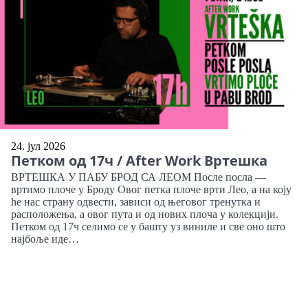
24. јул 2026
Петком од 17ч / After Work Вртешка
ВРТЕШКА У ПАБУ БРОД СА ЛЕОМ После посла —
вртимо плоче у Броду Овог петка плоче врти Лео, а на коју
ће нас страну одвести, зависи од његовог тренутка и
расположења, а овог пута и од нових плоча у колекцији.
Петком од 17ч селимо се у башту уз виниле и све оно што
најбоље иде…
Link