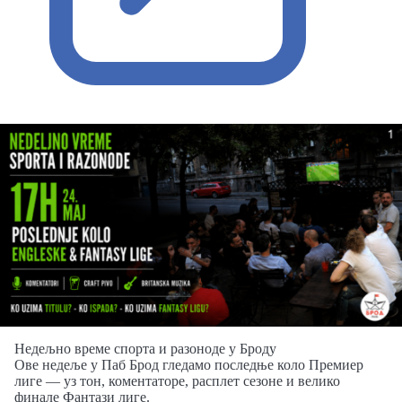
Недељно време спорта и разоноде у Броду
Ове недеље у Пaб Брод гледамо последње коло Премиер
лиге — уз тон, коментаторе, расплет сезоне и велико
финале Фантази лиге.