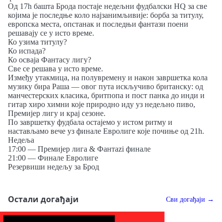
Од 17h башта Брода постаје недељни фудбалски HQ за све
којима је последње коло најзанимљивије: борба за титулу,
европска места, опстанак и последњи фантази поени
решавају се у исто време.
Ко узима титулу?
Ко испада?
Ко осваја Фантасy лигу?
Све се решава у исто време.
Између утакмица, на полувремену и након завршетка кола
музику бира Раша — овог пута искључиво британску: од
манчестерских класика, бритпопа и пост панка до инди и
гитар хиро химни које природно иду уз недељно пиво,
Премијер лигу и крај сезоне.
По завршетку фудбала остајемо у истом ритму и
настављамо вече уз финале Евролиге које почиње од 21h.
Недеља
17:00 — Премијер лига & Фантаzi финале
21:00 — Финале Евролиге
Резервиши недељу за Брод
Остали догађаји
Сви догађаји →