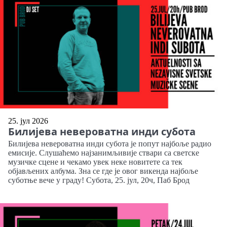
25. јул 2026
Билијева невероватна инди субота
Билијева невероватна инди субота је попут најбоље радио
емисије. Слушаћемо најзанимљивије ствари са светске
музичке сцене и чекамо увек неке новитете са тек
објављених албума. Зна се где је овог викенда најбоље
суботње вече у граду! Субота, 25. јул, 20ч, Паб Брод
Link